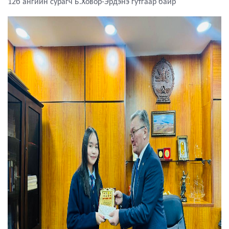
12б ангийн сурагч Б.Ховор-Эрдэнэ гутгаар байр