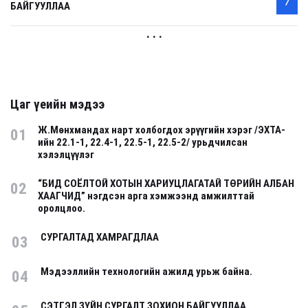
БАЙГУУЛЛАА
. . .
Цаг үеийн мэдээ
Ж.Мөнхмандах нарт холбогдох эрүүгийн хэрэг /ЭХТА-
01
ийн 22.1-1, 22.4-1, 22.5-1, 22.5-2/ урьдчилсан
хэлэлцүүлэг
“БИД СОЁЛТОЙ ХОТЫН ХАРИУЦЛАГАТАЙ ТӨРИЙН АЛБАН
02
ХААГЧИД” нэгдсэн арга хэмжээнд амжилттай
оролцлоо.
СУРГАЛТАД ХАМРАГДЛАА
03
Мэдээллийн технологийн ажилд урьж байна.
04
СЭТГЭЛ ЗҮЙН СУРГАЛТ ЗОХИОН БАЙГУУЛЛАА