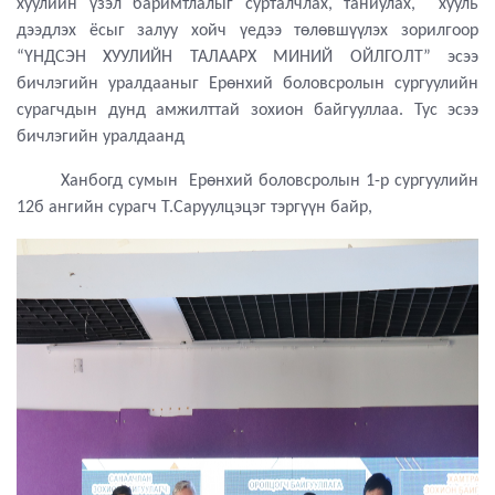
хуулийн үзэл баримтлалыг сурталчлах, таниулах, хууль
дээдлэх ёсыг залуу хойч үедээ төлөвшүүлэх зорилгоор
“ҮНДСЭН ХУУЛИЙН ТАЛААРХ МИНИЙ ОЙЛГОЛТ” эсээ
бичлэгийн уралдааныг Ерөнхий боловсролын сургуулийн
сурагчдын дунд амжилттай зохион байгууллаа. Тус эсээ
бичлэгийн уралдаанд
Ханбогд сумын Ерөнхий боловсролын 1-р сургуулийн
12б ангийн сурагч Т.Саруулцэцэг тэргүүн байр,