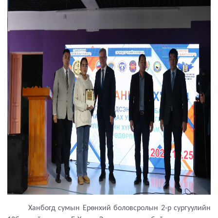
Ханбогд сумын Ерөнхий боловсролын 2-р сургуулийн