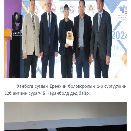
Ханбогд сумын Ерөнхий боловсролын 1-р сургуулийн
12б ангийн сурагч Б.Наранболд дэд байр,