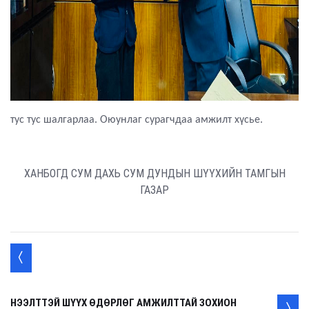
тус тус шалгарлаа. Оюунлаг сурагчдаа амжилт хүсье.
ХАНБОГД СУМ ДАХЬ СУМ ДУНДЫН ШҮҮХИЙН ТАМГЫН
ГАЗАР
НЭЭЛТТЭЙ ШҮҮХ ӨДӨРЛӨГ АМЖИЛТТАЙ ЗОХИОН