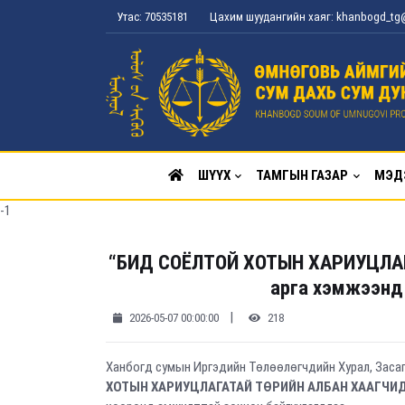
Утас: 70535181
Цахим шуудангийн хаяг: khanbogd_t
ШҮҮХ
ТАМГЫН ГАЗАР
МЭД
-1
“БИД СОЁЛТОЙ ХОТЫН ХАРИУЦЛАГ
арга хэмжээнд
|
2026-05-07 00:00:00
218
Ханбогд сумын Иргэдийн Төлөөлөгчдийн Хурал, Засаг
ХОТЫН ХАРИУЦЛАГАТАЙ ТӨРИЙН АЛБАН ХААГЧИ