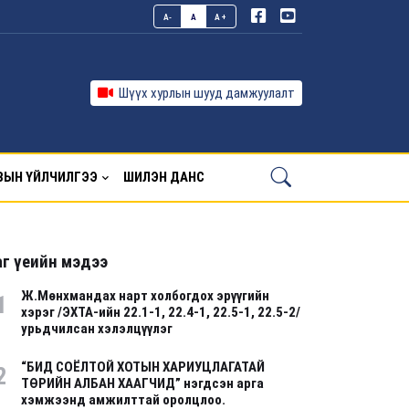
A-
A
A+
Шүүх хурлын шууд дамжуулалт
ВЫН ҮЙЛЧИЛГЭЭ
ШИЛЭН ДАНС
г үеийн мэдээ
Ж.Мөнхмандах нарт холбогдох эрүүгийн
1
хэрэг /ЭХТА-ийн 22.1-1, 22.4-1, 22.5-1, 22.5-2/
урьдчилсан хэлэлцүүлэг
“БИД СОЁЛТОЙ ХОТЫН ХАРИУЦЛАГАТАЙ
2
ТӨРИЙН АЛБАН ХААГЧИД” нэгдсэн арга
хэмжээнд амжилттай оролцлоо.