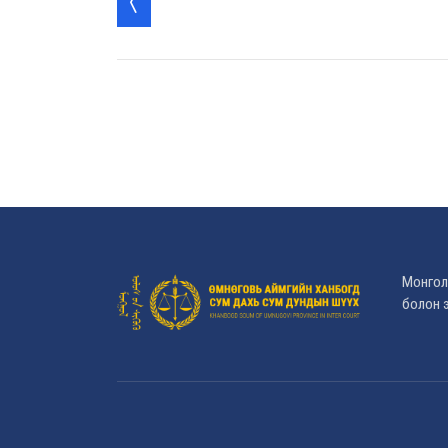
Монгол
болон э