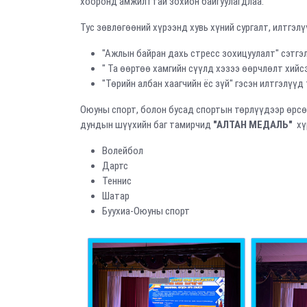
хооронд амжилттай зохион байгуулагдлаа.
Тус зөвлөгөөний хүрээнд хувь хүний сургалт, илтгэлү
"Ажлын байран дахь стресс зохицуулалт" сэтгэл
" Та өөртөө хамгийн сүүлд хэзээ өөрчлөлт хийсэ
"Төрийн албан хаагчийн ёс зүй" гэсэн илтгэлүүд
Оюуны спорт, болон бусад спортын төрлүүдээр өрс
дундын шүүхийн баг тамирчид
"АЛТАН МЕДАЛЬ"
хү
Волейбол
Дартс
Теннис
Шатар
Буухиа-Оюуны спорт