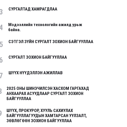
СУРГАЛТАД ХАМРАГДЛАА
3
Мэдээллийн технологийн ажилд урьж
4
байна.
СЭТГЭЛ ЗҮЙН СУРГАЛТ ЗОХИОН БАЙГУУЛЛАА
5
СУРГАЛТ ЗОХИОН БАЙГУУЛЛАА
6
ШҮҮХ НҮҮДЭЛЛЭН АЖИЛЛАВ
7
2025 ОНЫ ШИНЭЧИЛСЭН ХАСХОМ ГАРГАХАД
8
АНХААРАХ АСУУДЛААР СУРГАЛТ ЗОХИОН
БАЙГУУЛЛАА
ШҮҮХ, ПРОКУРОР, ХУУЛЬ САХИУЛАХ
9
БАЙГУУЛЛАГУУДЫН ХАМТАРСАН УУЛЗАЛТ,
ЗӨВЛӨГӨӨН ЗОХИОН БАЙГУУЛЛАА