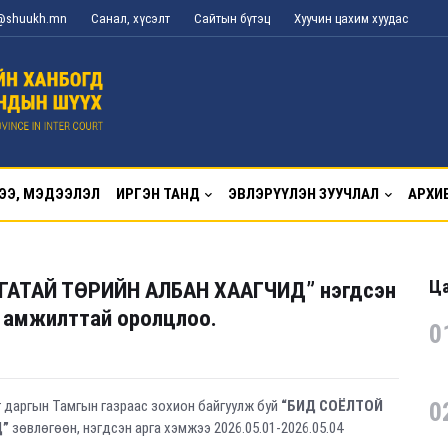
g@shuukh.mn
Санал, хүсэлт
Сайтын бүтэц
Хуучин цахим хуудас
ЭЭ, МЭДЭЭЛЭЛ
ИРГЭН ТАНД
ЭВЛЭРҮҮЛЭН ЗУУЧЛАЛ
АРХИ
Ца
АТАЙ ТӨРИЙН АЛБАН ХААГЧИД” нэгдсэн
 амжилттай оролцлоо.
0
 даргын Тамгын газраас зохион байгуулж буй
“БИД СОЁЛТОЙ
0
Д”
зөвлөгөөн, нэгдсэн арга хэмжээ 2026.05.01-2026.05.04