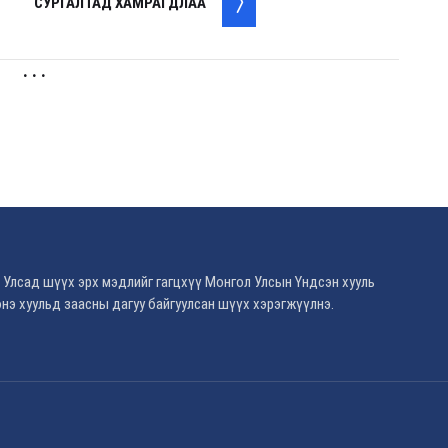
СУРГАЛТАД ХАМРАГДЛАА
. . .
 Улсад шүүх эрх мэдлийг гагцхүү Монгол Улсын Үндсэн хууль
нэ хуульд заасны дагуу байгуулсан шүүх хэрэгжүүлнэ.