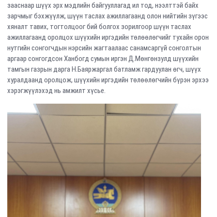
зааснаар шүүх эрх мэдлийн байгууллагад ил тод, нээлттэй байх
зарчмыг бэхжүүлж, шүүн таслах ажиллагаанд олон нийтийн зүгээс
хяналт тавих, тогтолцоог бий болгох зорилгоор шүүн таслах
ажиллагаанд оролцох шүүхийн иргэдийн төлөөлөгчийг тухайн орон
нутгийн сонгогчдын нэрсийн жагтаалаас санамсаргүй сонголтын
аргаар сонгогдсон Ханбогд сумын иргэн Д.Мөнгөнзулд шүүхийн
тамгын газрын дарга Н.Баяржаргал батламж гардуулан өгч, шүүх
хуралдаанд оролцож, шүүхийн иргэдийн төлөөлөгчийн бүрэн эрхээ
хэрэгжүүлэхэд нь амжилт хүсье.