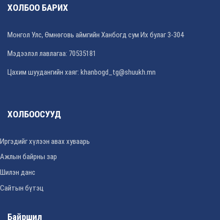
ХОЛБОО БАРИХ
Монгол Улс, Өмнөговь аймгийн Ханбогд сум Их булаг 3-304
Мэдээлэл лавлагаа: 70535181
Цахим шуудангийн хаяг: khanbogd_tg@shuukh.mn
ХОЛБООСУУД
Иргэдийг хүлээн авах хуваарь
Ажлын байрны зар
Шилэн данс
Сайтын бүтэц
Байршил