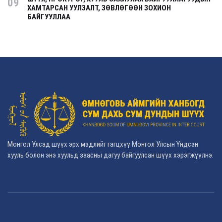
09
ХАМТАРСАН УУЛЗАЛТ, ЗӨВЛӨГӨӨН ЗОХИОН
БАЙГУУЛЛАА
Монгол Улсад шүүх эрх мэдлийг гагцхүү Монгол Улсын Үндсэн
хууль болон энэ хуульд заасны дагуу байгуулсан шүүх хэрэгжүүлнэ.