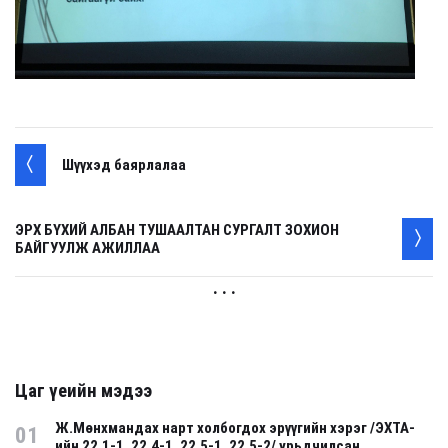
Шүүхэд баярлалаа
ЭРХ БҮХИЙ АЛБАН ТУШААЛТАН СУРГАЛТ ЗОХИОН
БАЙГУУЛЖ АЖИЛЛАА
. . .
Цаг үеийн мэдээ
Ж.Мөнхмандах нарт холбогдох эрүүгийн хэрэг /ЭХТА-
01
ийн 22.1-1, 22.4-1, 22.5-1, 22.5-2/ урьдчилсан