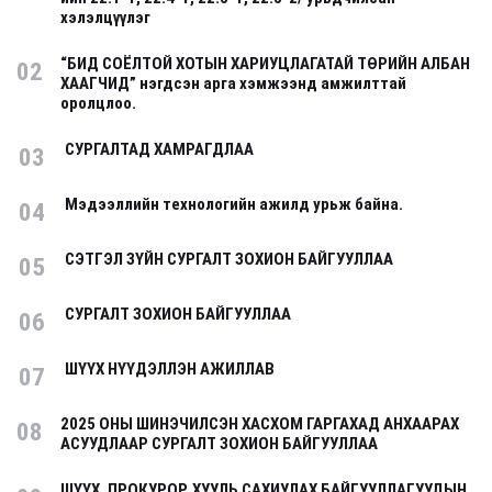
хэлэлцүүлэг
“БИД СОЁЛТОЙ ХОТЫН ХАРИУЦЛАГАТАЙ ТӨРИЙН АЛБАН
02
ХААГЧИД” нэгдсэн арга хэмжээнд амжилттай
оролцлоо.
СУРГАЛТАД ХАМРАГДЛАА
03
Мэдээллийн технологийн ажилд урьж байна.
04
СЭТГЭЛ ЗҮЙН СУРГАЛТ ЗОХИОН БАЙГУУЛЛАА
05
СУРГАЛТ ЗОХИОН БАЙГУУЛЛАА
06
ШҮҮХ НҮҮДЭЛЛЭН АЖИЛЛАВ
07
2025 ОНЫ ШИНЭЧИЛСЭН ХАСХОМ ГАРГАХАД АНХААРАХ
08
АСУУДЛААР СУРГАЛТ ЗОХИОН БАЙГУУЛЛАА
ШҮҮХ, ПРОКУРОР, ХУУЛЬ САХИУЛАХ БАЙГУУЛЛАГУУДЫН