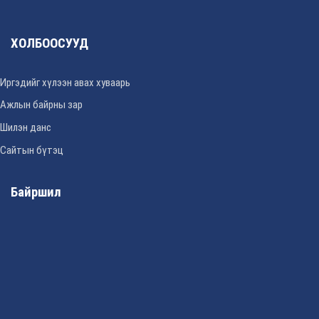
ХОЛБООСУУД
Иргэдийг хүлээн авах хуваарь
Ажлын байрны зар
Шилэн данс
Сайтын бүтэц
Байршил