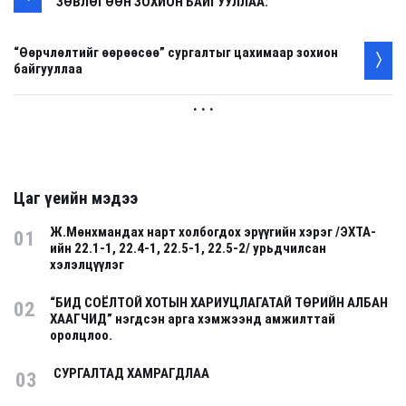
ЗӨВЛӨГӨӨН ЗОХИОН БАЙГУУЛЛАА.
“Өөрчлөлтийг өөрөөсөө” сургалтыг цахимаар зохион
байгууллаа
. . .
Цаг үеийн мэдээ
Ж.Мөнхмандах нарт холбогдох эрүүгийн хэрэг /ЭХТА-
01
ийн 22.1-1, 22.4-1, 22.5-1, 22.5-2/ урьдчилсан
хэлэлцүүлэг
“БИД СОЁЛТОЙ ХОТЫН ХАРИУЦЛАГАТАЙ ТӨРИЙН АЛБАН
02
ХААГЧИД” нэгдсэн арга хэмжээнд амжилттай
оролцлоо.
СУРГАЛТАД ХАМРАГДЛАА
03