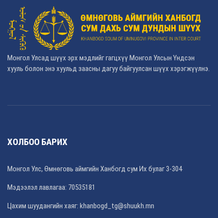
Монгол Улсад шүүх эрх мэдлийг гагцхүү Монгол Улсын Үндсэн
хууль болон энэ хуульд заасны дагуу байгуулсан шүүх хэрэгжүүлнэ.
ХОЛБОО БАРИХ
Монгол Улс, Өмнөговь аймгийн Ханбогд сум Их булаг 3-304
Мэдээлэл лавлагаа: 70535181
Цахим шуудангийн хаяг: khanbogd_tg@shuukh.mn