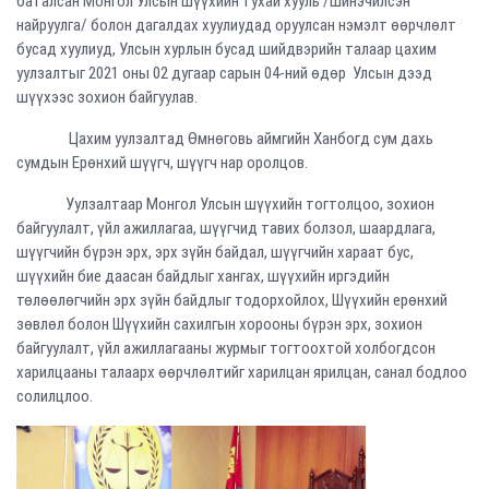
баталсан Монгол Улсын шүүхийн тухай хууль /Шинэчилсэн
найруулга/ болон дагалдах хуулиудад оруулсан нэмэлт өөрчлөлт
бусад хуулиуд, Улсын хурлын бусад шийдвэрийн талаар цахим
уулзалтыг 2021 оны 02 дугаар сарын 04-ний өдөр Улсын дээд
шүүхээс зохион байгуулав.
Цахим уулзалтад Өмнөговь аймгийн Ханбогд сум дахь
сумдын Ерөнхий шүүгч, шүүгч нар оролцов.
Уулзалтаар Монгол Улсын шүүхийн тогтолцоо, зохион
байгуулалт, үйл ажиллагаа, шүүгчид тавих болзол, шаардлага,
шүүгчийн бүрэн эрх, эрх зүйн байдал, шүүгчийн хараат бус,
шүүхийн бие даасан байдлыг хангах, шүүхийн иргэдийн
төлөөлөгчийн эрх зүйн байдлыг тодорхойлох, Шүүхийн ерөнхий
зөвлөл болон Шүүхийн сахилгын хорооны бүрэн эрх, зохион
байгуулалт, үйл ажиллагааны журмыг тогтоохтой холбогдсон
харилцааны талаарх өөрчлөлтийг харилцан ярилцан, санал бодлоо
солилцлоо.