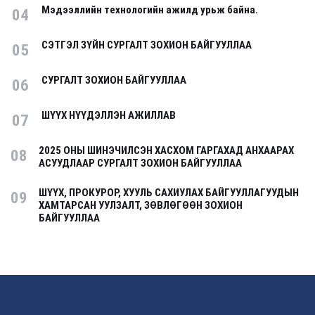
Мэдээллийн технологийн ажилд урьж байна.
04
СЭТГЭЛ ЗҮЙН СУРГАЛТ ЗОХИОН БАЙГУУЛЛАА
05
СУРГАЛТ ЗОХИОН БАЙГУУЛЛАА
06
ШҮҮХ НҮҮДЭЛЛЭН АЖИЛЛАВ
07
2025 ОНЫ ШИНЭЧИЛСЭН ХАСХОМ ГАРГАХАД АНХААРАХ
08
АСУУДЛААР СУРГАЛТ ЗОХИОН БАЙГУУЛЛАА
ШҮҮХ, ПРОКУРОР, ХУУЛЬ САХИУЛАХ БАЙГУУЛЛАГУУДЫН
09
ХАМТАРСАН УУЛЗАЛТ, ЗӨВЛӨГӨӨН ЗОХИОН
БАЙГУУЛЛАА