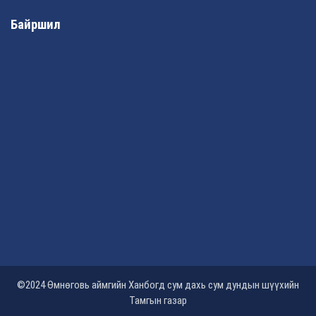
Байршил
©2024 Өмнөговь аймгийн Ханбогд сум дахь сум дундын шүүхийн
Тамгын газар