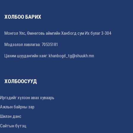
ХОЛБОО БАРИХ
Монгол Улс, Өмнөговь аймгийн Ханбогд сум Их булаг 3-304
Мэдээлэл лавлагаа: 70535181
Цахим шуудангийн хаяг: khanbogd_tg@shuukh.mn
ХОЛБООСУУД
Иргэдийг хүлээн авах хуваарь
Ажлын байрны зар
Шилэн данс
Сайтын бүтэц