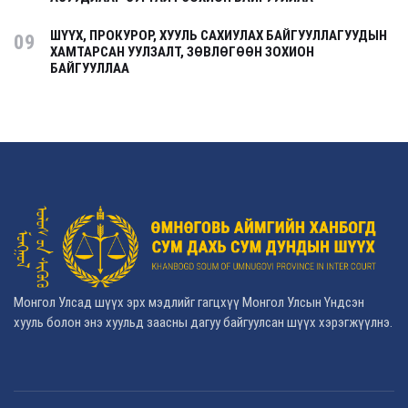
ШҮҮХ, ПРОКУРОР, ХУУЛЬ САХИУЛАХ БАЙГУУЛЛАГУУДЫН
09
ХАМТАРСАН УУЛЗАЛТ, ЗӨВЛӨГӨӨН ЗОХИОН
БАЙГУУЛЛАА
Монгол Улсад шүүх эрх мэдлийг гагцхүү Монгол Улсын Үндсэн
хууль болон энэ хуульд заасны дагуу байгуулсан шүүх хэрэгжүүлнэ.