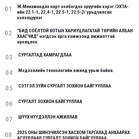
Ж.Мөнхмандах нарт холбогдох эрүүгийн хэрэг /ЭХТА-
01
ийн 22.1-1, 22.4-1, 22.5-1, 22.5-2/ урьдчилсан
хэлэлцүүлэг
“БИД СОЁЛТОЙ ХОТЫН ХАРИУЦЛАГАТАЙ ТӨРИЙН АЛБАН
02
ХААГЧИД” нэгдсэн арга хэмжээнд амжилттай
оролцлоо.
СУРГАЛТАД ХАМРАГДЛАА
03
Мэдээллийн технологийн ажилд урьж байна.
04
СЭТГЭЛ ЗҮЙН СУРГАЛТ ЗОХИОН БАЙГУУЛЛАА
05
СУРГАЛТ ЗОХИОН БАЙГУУЛЛАА
06
ШҮҮХ НҮҮДЭЛЛЭН АЖИЛЛАВ
07
2025 ОНЫ ШИНЭЧИЛСЭН ХАСХОМ ГАРГАХАД АНХААРАХ
08
АСУУДЛААР СУРГАЛТ ЗОХИОН БАЙГУУЛЛАА